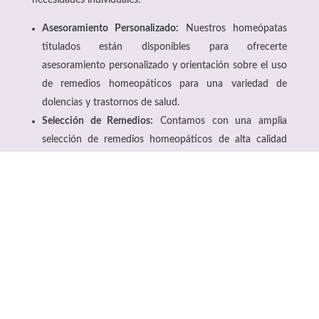
Asesoramiento Personalizado:
Nuestros homeópatas
titulados están disponibles para ofrecerte
asesoramiento personalizado y orientación sobre el uso
de remedios homeopáticos para una variedad de
dolencias y trastornos de salud.
Selección de Remedios:
Contamos con una amplia
selección de remedios homeopáticos de alta calidad
para tratar una variedad de dolencias, desde resfriados
y alergias hasta estrés y ansiedad. Nuestro equipo te
ayudará a seleccionar los remedios más adecuados para
tus necesidades individuales.
Seguimiento y Apoyo:
Estamos comprometidos en
brindarte un seguimiento y apoyo continuo a lo largo
de tu viaje hacia el bienestar. Nuestro equipo estará
contigo en cada paso del camino para asegurarnos de
que estés satisfecho con tus resultados y para ajustar