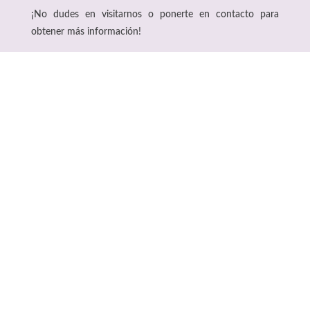
¡No dudes en visitarnos o ponerte en contacto para
obtener más información!
Abiertos todos los días del año

Ubicación